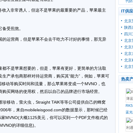
代防
服务收入非常诱人，但这不是苹果的最重要的产品，苹果最主
IT供
北京
陕西
让它备受煎熬。
四川
国的运营商，但是苹果不会去干吃力不讨好的事情，那无异
北京
北京
北京
北京
北京
束都不是苹果想要的，但是，苹果有更好，更简单的方法取
及生产承包商那样对待运营商，购买其“能力”，例如，苹果可
热卖
g甚至中国移动等购买时间和流量，那么苹果将变成一个MVNO，也
商购买网络的使用权，然后以自己的品牌进行市场经营。
移动，萤火虫，Straight TAlK等等公司提供自己的蜂窝
RK
年，来自mobileleisgood.com的数据显示，那时候已经
蓝光
45家MVNO(大概1125美元，你可以买到一个PDF文件格式的
家MVNO的详细信息)。