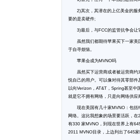
2)其次，其潜在的上亿美金的
要的是卖硬件;
3)最后，与FCC的监管抗争会
虽然我们都期待苹果买下一家美
于自寻烦恼。
苹果会成为MVNO吗
虽然买下运营商或者被运营商约
悦自己的用户。可以像对待其零部件
以向Verizon，AT&T，Sprin
就是它不拥有网络，只是向网络供应
现在美国有几十家MVNO：包括维珍
网络。这比我想象的场景要活跃，在2006
有330 家MVNO，到现在世界上有6
2011 MVNO目录，上边列出了645