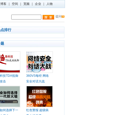
博客
|
空间
|
宽频
|
企业
|
人物
提问
热点排行
专题
科技TDA抵御
360VS每经 网络
攻击
安全对话大战
如何选择下一
红色警报 超级病