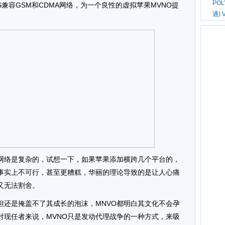
PO
4S兼容GSM和CDMA网络，为一个良性的虚拟苹果MVNO提
通) 
网络是复杂的，试想一下，如果苹果添加横跨几个平台的，
事实上不可行，甚至更糟糕，华丽的理论导致的是让人心痛
又无法割舍。
但还是掩盖不了其成长的泡沫，MNVO都明白其文化不会孕
对现任者来说，MVNO只是发动代理战争的一种方式，来吸