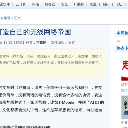
业软件
|
云计算
|
存储
|
服务器
|
安全
|
IT采购
|
资源
|
易问
|
论坛
|
安全频道
» 正文
打造自己的无线网络帝国
本周
日 18:19【转载】
作者：雷锋网
责任编辑：黄辉
热点
文章叫《乔布斯，请买下美国任何一家运营商吧》，在文中，憧憬了
离谱的电话费，没有诡计多端的协议，要这样大家都该欢呼庆祝了。
趋势
的文章叫《乔布斯，请买下美国任何一家运营商吧》，在文
网络
定价简单，没有离谱的电话费，没有诡计多端的协议，要这
苹果并购了一家运营商，比如T-Mobile，挣脱了AT&T的
，文化都将会受到冲击。这不是苹果想要的结果。而且还面
企业
对地理位置的影响都是有限的;