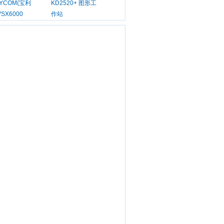
LYCOM(宝利
KD2520+ 图形工
VSX6000
作站