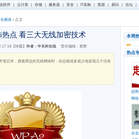
业软件
|
云计算
|
存储
|
服务器
|
安全
|
IT采购
|
资源
|
易问
|
论坛
|
安全频道
» 正文
Fi热点 看三大无线加密技术
本周
 17:18【转载】
作者：中关村在线
责任编辑：黄辉
热点
开笔记本，搜索周边的无线网络时，你总能或多或少地发现几个没有
趋势
网络
企业