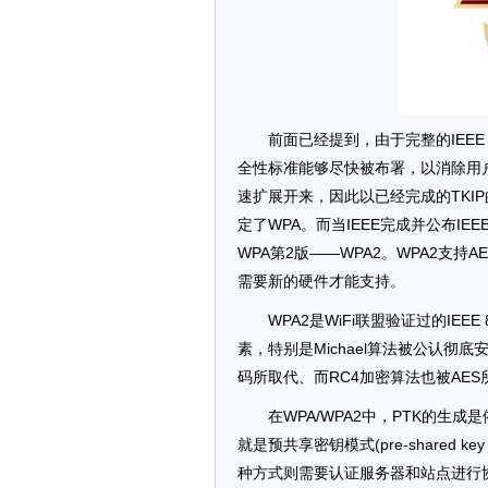
前面已经提到，由于完整的IEEE 
全性标准能够尽快被布署，以消除用
速扩展开来，因此以已经完成的TKIP的IEEE 
定了WPA。而当IEEE完成并公布IEE
WPA第2版——WPA2。WPA2支持A
需要新的硬件才能支持。
WPA2是WiFi联盟验证过的IEEE
素，特别是Michael算法被公认彻
码所取代、而RC4加密算法也被AES
在WPA/WPA2中，PTK的生
就是预共享密钥模式(pre-shared 
种方式则需要认证服务器和站点进行协