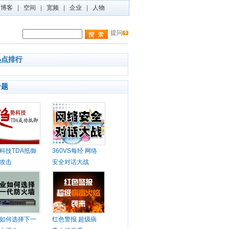
博客
|
空间
|
宽频
|
企业
|
人物
提问
热点排行
专题
科技TDA抵御
360VS每经 网络
攻击
安全对话大战
如何选择下一
红色警报 超级病