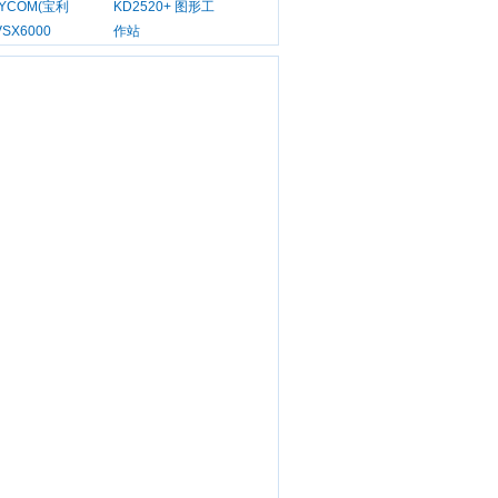
LYCOM(宝利
KD2520+ 图形工
VSX6000
作站