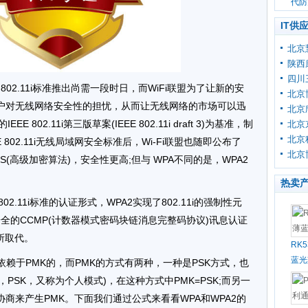
代防
IT供
北京
陕西
四川
802.11i标准推出尚需一段时日，而WiFi联盟为了让新的安
北京
户对无线网络安全性的担忧，从而让无线网络的市场可以迅
北京
802.11i第三版草案(IEEE 802.11i draft 3)为基准，制
北京
北京
E 802.11i无线局域网安全标准后，Wi-Fi联盟也随即公布了
北京
ES(高级加密算法)，安全性更高;但与 WPA不同的是，WPA2
热卖
 802.11i标准的认证形式，WPA2实现了802.11i的强制性元
底安全的CCMP(计数器模式密码块链消息完整码协议)讯息认证
所取代。
RK
蓝光
成是依赖于PMK的，而PMK的方式有两种，一种是PSK方式，也
key，PSK，又称为个人模式)，在这种方式中PMK=PSK;而另一
商来产生PMK。下面我们通过公式来看看WPA和WPA2的