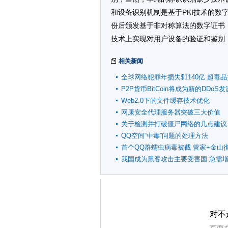
和设备识别机制是基于PKI技术的
份后颁发基于非对称算法的数字证书
技术上实现对用户设备的验证和鉴别
相关新闻
全球网络犯罪年损失$1140亿 超毒
额
P2P货币BitCoin将成为新的DDoS
Web2.0下的文件缓存技术优化
网康安全代理服务器突破三大价值
关于检测并打破僵尸网络的几点建议
QQ空间“中毒”问题的处理方法
首个QQ群蠕虫病毒被截 管家+金山
我国成为黑客攻击主要受害国 急需