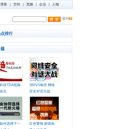
博客
|
空间
|
宽频
|
企业
|
人物
提问
热点排行
专题
科技TDA抵御
360VS每经 网络
攻击
安全对话大战
如何选择下一
红色警报 超级病