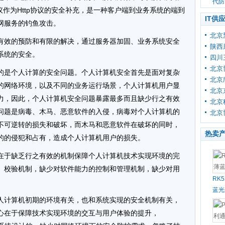
代防
议作为Http协议的安全补充，是一种客户端到业务系统的端到
IT供
网服务的钓鱼攻击。
北京
有效的预防和有限的解决，通过服务器加固、业务系统安全
陕西
系统的安全。
四川
北京
的是个人计算的安全问题。个人计算机安全首先是面对复杂
北京
的网络环境，以及不同的业务运行场景，个人计算机用户显
北京
力，因此，个人计算机安全问题暴露最多而且缺少行之有效
北京
问题是病毒、木马、恶意软件的入侵，病毒对个人计算机的
北京
不可逆转的损失和破坏，而木马和恶意软件在破坏的同时，
热卖
的的侵犯和占有，造成个人计算机用户的损失。
在于缺乏行之有效的机制保障个人计算机技术实现环境的完
、校验机制，缺少对软件能力的控制和管理机制，缺少对用
RK
蓝光
人计算机初期的环境有关，也和系统实现的安全机制有关，
心在于保障技术实现环境的交互与用户体验的提升，