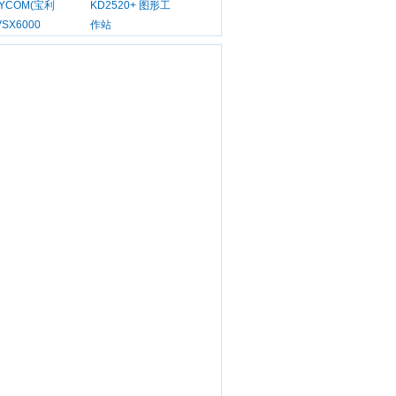
LYCOM(宝利
KD2520+ 图形工
VSX6000
作站