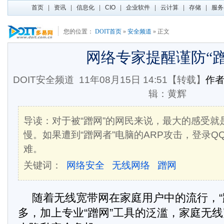
首页
|
资讯
|
信息化
|
CIO
|
企业软件
|
云计算
|
存储
|
服务
您的位置：
DOIT首页
»
安全频道
» 正文
网络专家提醒谨防“蹭
DOIT安全频道
11年08月15日 14:51【转载】
作
辑：黄辉
导读：对于被“蹭网”的网民来说，最大的感受就
慢。如果遭到“蹭网者”电脑的ARP攻击，登录
难。
关键词：
网络安全
无线网络
蹭网
随着无线宽带网在家庭用户中的流行，“
多，加上专业“蹭网”工具的泛滥，家庭无