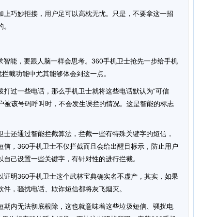
加上巧妙拒接，用户足可以高枕无忧。只是，不要拿这一招
的。
求智能，要跟人脑一样会思考。360手机卫士抢先一步给手机
扰拦截功能中尤其能够体会到这一点。
拨打过一些电话，那么手机卫士就将这些电话默认为“可信
用户被该号码呼叫时，不会发生误拦的情况。这是智能的标志
卫士还通过智能拦截算法，拦截一些有特殊关键字的短信，
短信，360手机卫士不仅拦截而且会给出醒目标示，防止用户
以自己设置一些关键字，有针对性的进行拦截。
以证明360手机卫士这个武林宝典确实名不虚产，其实，如果
软件，骚扰电话、欺诈短信都将灰飞烟灭。
短期内无法彻底根除，这也就意味着这些垃圾短信、骚扰电