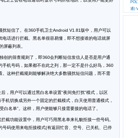
0手机卫士会在电话通话时显示号码所在地区，以便用户能更好
PO
通) 
信了。在360手机卫士Android V1.81版中，用户可以
扰电话进行拦截。黑名单很容易懂，即不想接谁的电话就屏
后的屏蔽列表。
0独创的筛查规则了，即360会判断短信发信人是否是用户通
的手机号码，如果都不在此之列，那一定不是什么好鸟，360
看。这种拦截规则能够解决绝大多数骚扰短信问题，而不需
士后，用户可以通过黑白名单设置“夜间免打扰”模式，以区
段将手机切换成另外一个固定的拦截模式，白天使用普通模式，
接受白名单”。这样，用户便能够只接需要接的电话了。
骚扰拦截功能设置中，用户可巧用黑名单来礼貌拒接一些号码。
的号码使用来电拒接模式(有返回忙音、空号、已关机、已停