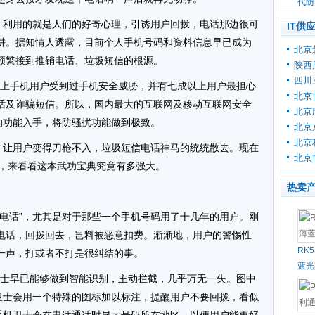
代防
话，利用的就是人们的好奇心理，引诱用户回拨，电话那边很可
IT供
阱。据知情人透露，目前个人手机号码和资料信息早已成为
北京
频繁接到推销电话、垃圾短信的根源。
陕西
四川
成以上手机用户受到过手机安全威胁，并有七成以上用户最担心
北京
话及诈骗短信。所以，国内最大的互联网及移动互联网安全
北京
的功能入手，将防骚扰功能做到极致。
北京
北京
典，让用户变得刀枪不入，垃圾短信电话神马的统统散去。现在
北京
士为例，来看看这本武功宝典究竟有多强大。
热卖
声电话”，尤其是对于那些一个手机号码用了十几年的用户。刚
电话，回拨回去，岂料被恶意扣费。渐渐地，用户的警惕性
RK
一声，打或者不打是很纠结的事。
蓝光
机卫士早已能够做到智能识别，主动拦截，几乎万无一失。图中
机卫士会用一个特殊的图标加以标注，提醒用户不要回拨，看似