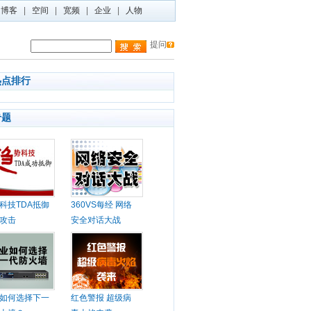
博客
|
空间
|
宽频
|
企业
|
人物
提问
热点排行
专题
科技TDA抵御
360VS每经 网络
攻击
安全对话大战
如何选择下一
红色警报 超级病