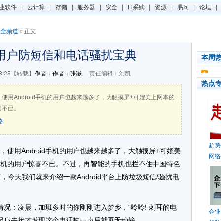
业软件
|
云计算
|
存储
|
服务器
|
安全
|
IT采购
|
资源
|
易问
|
论坛
|
安全频道
» 正文
手机用户防短信和电话骚扰宝典
本周
13:23【转载】
作者：作者：张灏
责任编辑：刘凯
热点
，使用Android手机的用户也越来越多了，大触摸屏+可媲美上网本的
喜不已。
略
趋势
多，使用Android手机的用户也越来越多了，大触摸屏+可媲美
网络
oid机的用户惊喜不已。不过，再智能的手机也拦不住中国特色
，今天我们就来介绍一款Android平台上防垃圾短信/骚扰电
况：凌晨，加班多时的你刚刚进入梦乡，“呤呤!”刺耳的电
企业
起身去接才发现这个电话响一声后就再无动静。