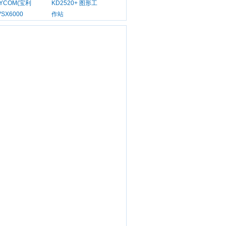
LYCOM(宝利
KD2520+ 图形工
VSX6000
作站